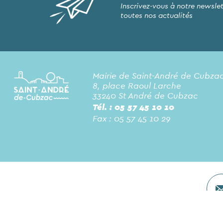
Inscrivez-vous à notre newslet
toutes nos actualités
Mairie de Saint-André de Cubza
8, place Raoul Larche
33240 St André de Cubzac
Tél. : 05 57 45 10 10
Fax : 05 57 45 10 29