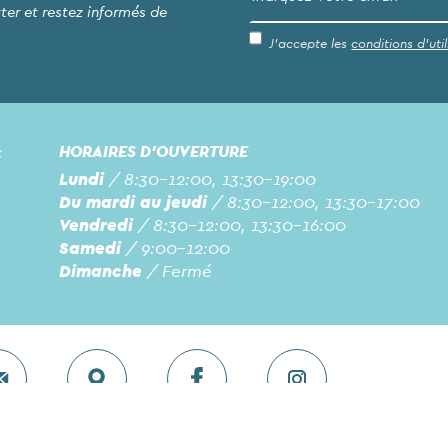
ter et restez informés de
J’accepte les
conditions d’util
c
HORAIRES D'OUVERTURE
Lundi
/ 8:30-12:00, 13:30-19:00
Du mardi au jeudi
/ 8:30-12:00, 13:30-17:00
Vendredi
/ 8:30-12:00, 13:30-16:00
Samedi
/ 9:00-12:00
Dimanche
/ Fermé