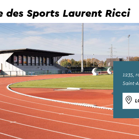
e des Sports Laurent Ricci
1235, r
Saint-
L