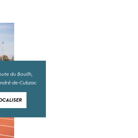
oute du Bouilh,
André-de-Cubzac
OCALISER