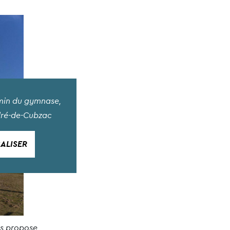
in du gymnase,
dré-de-Cubzac
ALISER
us propose