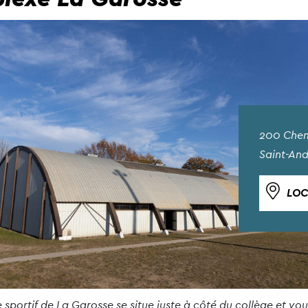
200 Chem
Saint-An
LOC
sportif de La Garosse se situe juste à côté du collège et vo