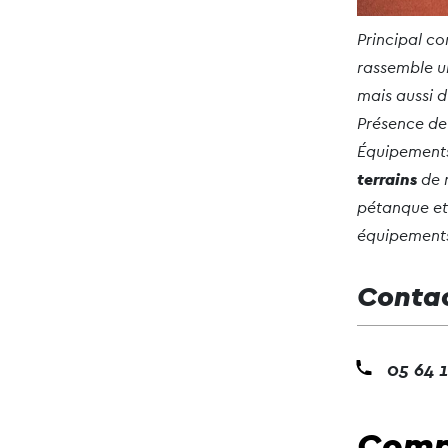
Principal co
rassemble u
mais aussi 
Présence de 
Équipements
terrains
de 
pétanque e
équipements 
Conta
05 64 
Comp