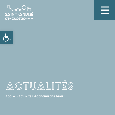
Ouvrir la barre d’outils
Actualités
Accueil
>
Actualités
>
Economisons l’eau !