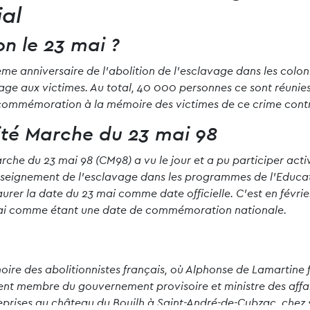
ial
 le 23 mai ?
me anniversaire de l’abolition de l’esclavage dans les colo
age aux victimes. Au total, 40 000 personnes ce sont réunies
n commémoration à la mémoire des victimes de ce crime cont
ité Marche du 23 mai 98
arche du 23 mai 98 (CM98) a vu le jour et a pu participer acti
nseignement de l’esclavage dans les programmes de l’Educat
taurer la date du 23 mai comme date officielle. C’est en févri
3 mai comme étant une date de commémoration nationale.
re des abolitionnistes français, où Alphonse de Lamartine fu
vient membre du gouvernement provisoire et ministre des affa
 reprises au château du Bouilh à Saint-André-de-Cubzac, chez