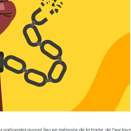
 nationales auront lieu en mémoire de la traite, de l’esclava