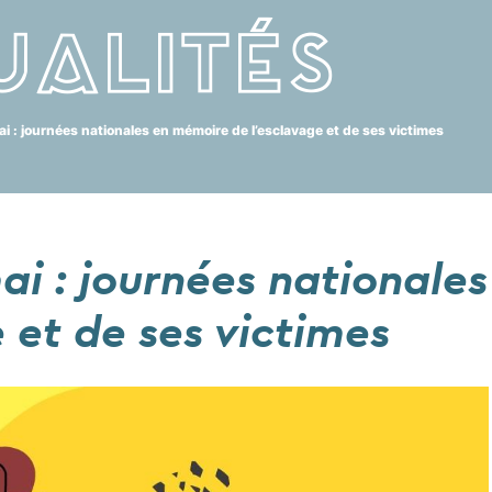
ualités
ai : journées nationales en mémoire de l’esclavage et de ses victimes
mai : journées national
 et de ses victimes