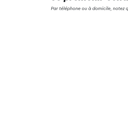
Par téléphone ou à domicile, notez 
De fait, ne croyez pas les démarche
Découvrez tous nos conseils pour 
Newsletter
Inscrivez-vous à notre newslet
toutes nos actualités
Mairie de Saint-André de Cubza
8, place Raoul Larche