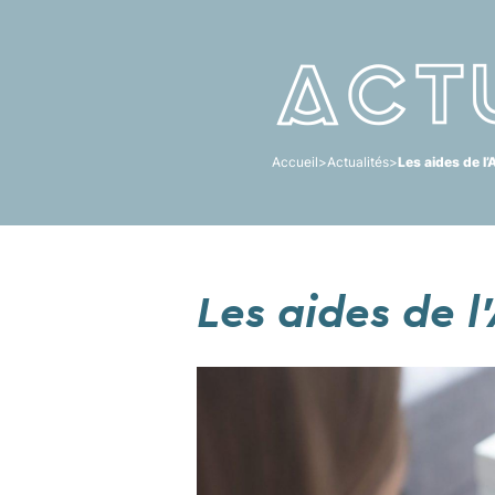
Act
Accueil
>
Actualités
>
Les aides de l
Les aides de 