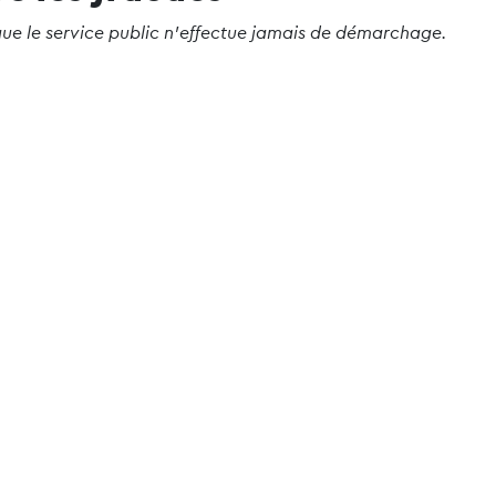
que le service public n’effectue jamais de démarchage.
urs qui se réclament d’organismes publics.
savoir comment agir face au démarchage commercial :
https:
ter et restez informés de
J’accepte les
conditions d’util
c
HORAIRES D'OUVERTURE
Lundi
/ 8:30-12:00, 13:30-19:00