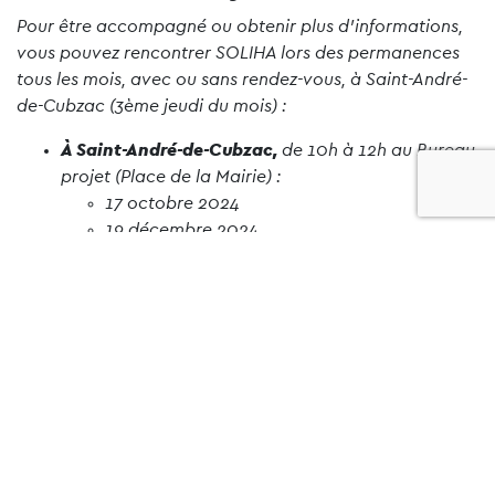
Pour être accompagné ou obtenir plus d’informations,
vous pouvez rencontrer SOLIHA lors des permanences
tous les mois, avec ou sans rendez-vous, à Saint-André-
de-Cubzac (3ème jeudi du mois) :
À Saint-André-de-Cubzac
,
de 10h à 12h au Bureau
projet (Place de la Mairie) :
17 octobre 2024
19 décembre 2024
20 février 2025
17 avril 2025
19 juin 2025
Contactez SOLIHA au 05 56 33 88 94 ou par mail à
info.gironde@soliha.fr.